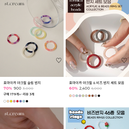
호마이카 아크릴 슬림 반지
호마이카 아크릴 & 비즈 반지 세트 모음
70%
900
60%
2,400
3,000
6,000
구매 179개↑˙
리뷰 3개