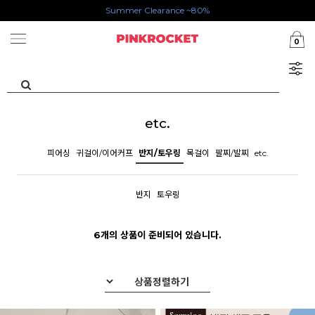
Summer Clearance ~80%
첫구매 특가존 50%
0
카카오톡 1초 회원가입 30000원 웰컴쿠폰북
etc.
피어싱
귀걸이/이어커프
반지/토우링
목걸이
팔찌/발찌
etc.
반지
토우링
6개의 상품이 준비되어 있습니다.