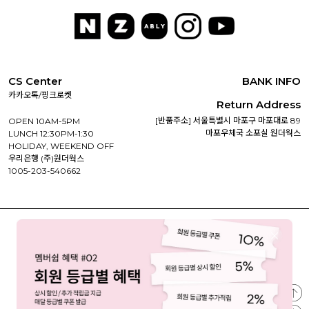
CS Center
BANK INFO
카카오톡/핑크로켓
Return Address
[반품주소] 서울특별시 마포구 마포대로 89
OPEN 10AM-5PM
마포우체국 소포실 원더웍스
LUNCH 12:30PM-1:30
HOLIDAY, WEEKEND OFF
우리은행 (주)원더웍스
1005-203-540662
상점 정보
이용안내
이용약관
개인정보처리방침
PC버전
상정명:주식회사 원더웍스 |
대표:유지영,김성수 |
고객센터 : 카카오톡(핑크로켓)
주소:서울시 서대문구 연희맛로1, 4층(카이앤루이BD)
사업자등록번호:340-81-01018 |
통신판매번호:제2023-서울서대문-0640 호
개인정보책임자:유지영 |
사업자정보