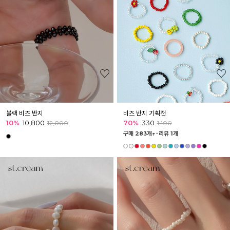
블랙 비즈 반지
비즈 반지 기획전
10%
10,800
70%
330
12,000
1,100
구매 283개↑˙
리뷰 1개