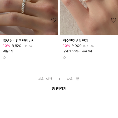
플랫 담수진주 밴딩 반지
담수진주 밴딩 반지
10%
8,820
10%
9,000
9,800
10,000
리뷰 1개
구매 200개↑˙
리뷰 9개
처음
이전
1
다음
끝
총 1페이지