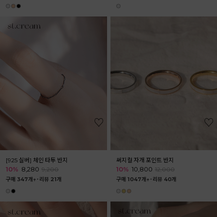
[925 실버] 체인 타투 반지
써지컬 자개 포인트 반지
10%
8,280
10%
10,800
9,200
12,000
구매 347개↑˙
리뷰 21개
구매 1047개↑˙
리뷰 40개