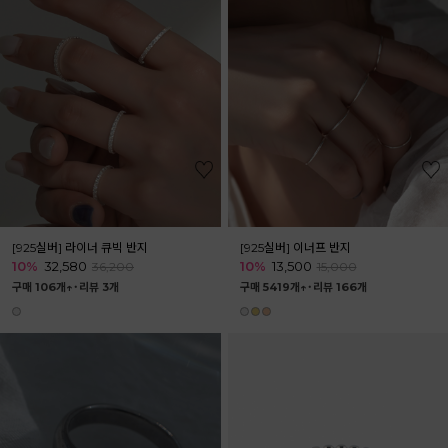
[925실버] 라이너 큐빅 반지
[925실버] 이너프 반지
10%
32,580
10%
13,500
36,200
15,000
구매 106개↑˙
리뷰 3개
구매 5419개↑˙
리뷰 166개