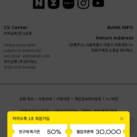
CS Center
BANK INFO
카카오톡/핑크로켓
Return Address
[반품주소] 서울특별시 마포구 마포대로 89
OPEN 10AM-5PM
마포우체국 소포실 원더웍스
LUNCH 12:30PM-1:30
HOLIDAY, WEEKEND OFF
우리은행 (주)원더웍스
1005-203-540662
상점 정보
이용안내
이용약관
개인정보처리방침
PC버전
상정명:주식회사 원더웍스 |
대표:유지영,김성수 |
고객센터 : 카카오톡(핑크로켓)
주소:서울시 서대문구 연희맛로1, 4층(카이앤루이BD)
사업자등록번호:340-81-01018 |
통신판매번호:제2023-서울서대문-0640 호
개인정보책임자:유지영 |
사업자정보