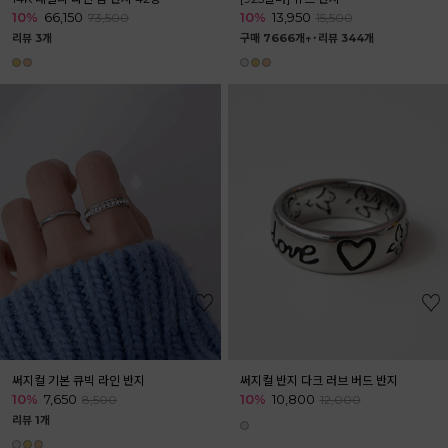
10%
66,150
10%
13,950
73,500
15,500
리뷰 3개
구매 7666개↑˙
리뷰 344개
써지컬 기본 큐빅 라인 반지
써지컬 반지 다크 러브 버드 반지
10%
7,650
10%
10,800
8,500
12,000
리뷰 1개