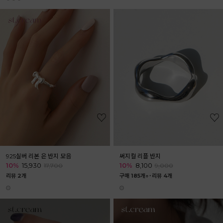
925실버 리본 은 반지 모음
써지컬 리플 반지
10%
15,930
10%
8,100
17,700
9,000
리뷰 2개
구매 185개↑˙
리뷰 4개