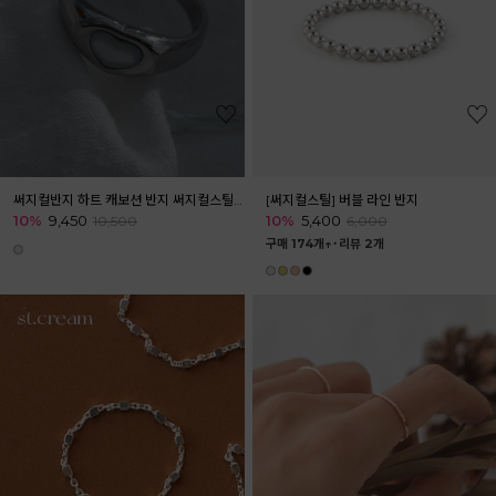
써지컬반지 하트 캐보션 반지 써지컬스틸 링
[써지컬스틸] 버블 라인 반지
10%
9,450
10%
5,400
10,500
6,000
구매 174개↑˙
리뷰 2개