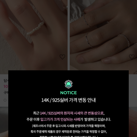
담수진주 밴딩 반지
[925실버] 슬림 도트 라인 반지
10%
9,000
10%
11,430
10,000
12,700
구매 200개↑˙
리뷰 9개
구매 1272개↑˙
리뷰 77개