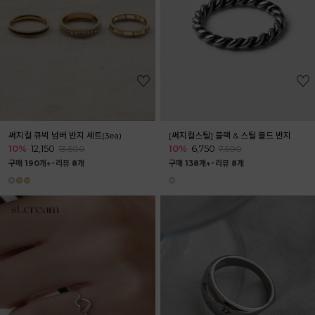
써지컬 큐빅 넘버 반지 세트(3ea)
[써지컬스틸] 블랙 & 스틸 볼드 반지
10%
12,150
10%
6,750
13,500
7,500
구매 190개↑˙
리뷰 8개
구매 138개↑˙
리뷰 8개