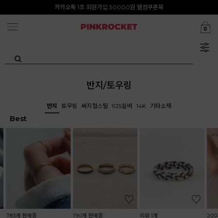
첫구매 특가존 50%
카카오톡 1초 회원가입 30000원 웰컴쿠폰북
0
Summer Clearance ~80%
반지/토우링
반지
토우링
써지컬스틸
925실버
14K
기타소재
Best
190개 판매중
리뷰 1개
200개 판매중