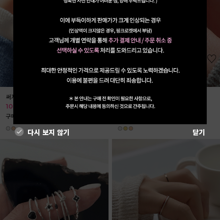
써지컬 슬림 라인 반지
[실버925] 물고기 반지
10%
3,150
10%
18,180
3,500
20,200
구매 1125개↑˙
리뷰 55개
리뷰 1개
다시 보지 않기
닫기