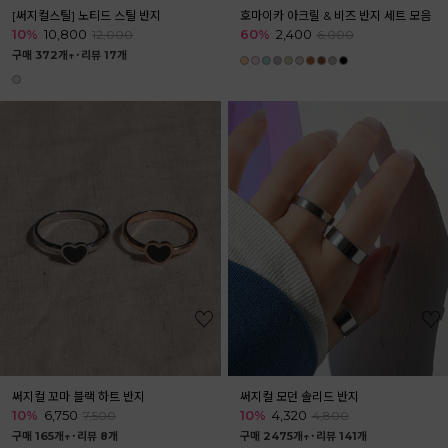
[써지컬스틸] 노티드 스틸 반지
호마이카 아크릴 & 비즈 반지 세트 모음
10%
10,800
60%
2,400
12,000
6,000
구매 372개↑˙
리뷰 17개
써지컬 꼬마 블랙 하트 반지
써지컬 모던 솔리드 반지
10%
6,750
10%
4,320
7,500
4,800
구매 165개↑˙
리뷰 8개
구매 2475개↑˙
리뷰 141개