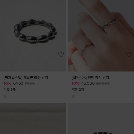
[써지컬스틸] 메탈빈 라인 반지
[실버925] 앤틱 장식 반지
10%
6,750
10%
45,000
7,500
50,000
리뷰 3개
리뷰 2개