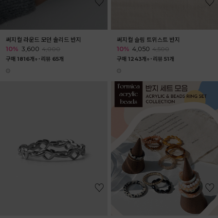
써지컬 라운드 모던 솔리드 반지
써지컬 슬림 트위스트 반지
10%
3,600
10%
4,050
4,000
4,500
구매 1816개↑˙
리뷰 65개
구매 1243개↑˙
리뷰 51개