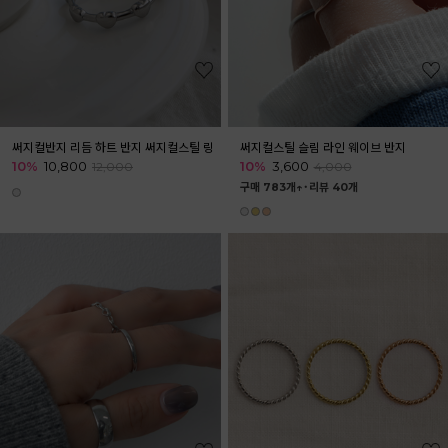
써지컬반지 리듬 하트 반지 써지컬스틸 링
써지컬스틸 슬림 라인 웨이브 반지
10%
10,800
10%
3,600
12,000
4,000
구매 783개↑˙
리뷰 40개