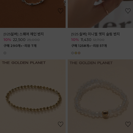
[925실버] 스퀘어 체인 반지
[925 실버] 미니멀 엣지 슬림 반지
10%
22,500
10%
11,430
25,000
12,700
구매 290개↑˙
리뷰 7개
구매 1258개↑˙
리뷰 57개