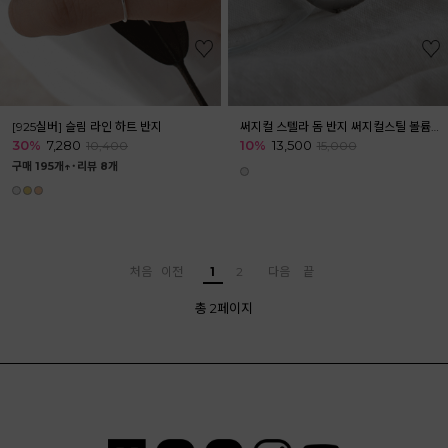
[925실버] 슬림 라인 하트 반지
써지컬 스텔라 돔 반지 써지컬스틸 볼륨반지
30%
7,280
10%
13,500
10,400
15,000
구매 195개↑˙
리뷰 8개
처음
이전
1
2
다음
끝
총 2페이지