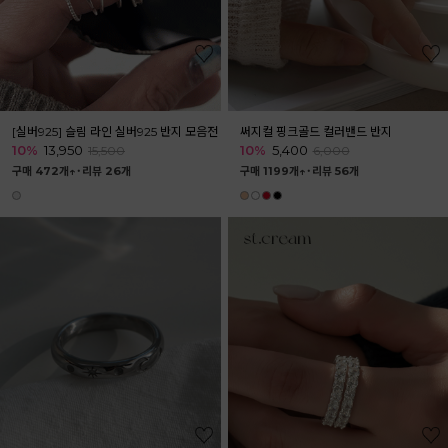
[실버925] 슬림 라인 실버925 반지 모음전
써지컬 핑크골드 컬러밴드 반지
10%
13,950
10%
5,400
15,500
6,000
구매 472개↑˙
리뷰 26개
구매 1199개↑˙
리뷰 56개