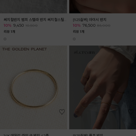
써지컬반지 범피 스텔라 반지 써지컬스틸 링 커플링
[925실버] 아이시 반지
10%
9,450
10%
76,500
10,500
85,000
리뷰 1개
리뷰 1개
14K 데일리 라인 금 반지 42종
[925실버] 퓨즈 반지