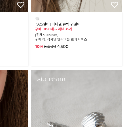
●
[925실버] 미니멀 큐빅 귀걸이
구매 1850개↑·
리뷰 35개
[전체 925silver]
귀에 착, 작지만 반짝이는 쁘띠 사이즈
5,000
10%
4,500