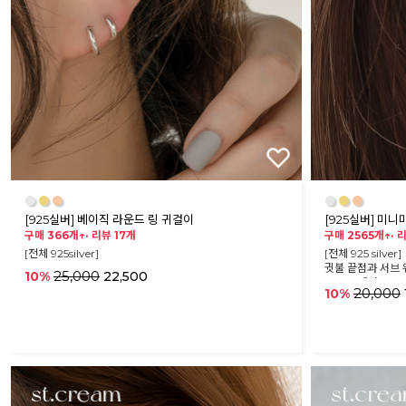
●
●
●
●
●
●
[925실버] 베이직 라운드 링 귀걸이
[925실버] 미니
구매 366개↑·
리뷰 17개
구매 2565개↑·
리
[전체 925silver]
[전체 925 silver]
귓불 끝점과 서브 
25,000
10%
22,500
4mm 내경으로 
20,000
10%