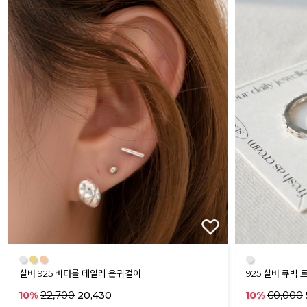
●
●
●
●
실버 925 버터롤 데일리 은귀걸이
925 실버 큐빅
22,700
60,000
10%
20,430
10%