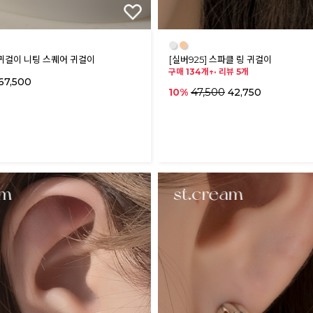
●
●
실버귀걸이 니팅 스퀘어 귀걸이
[실버925] 스파클 링 귀걸이
구매 134개↑·
리뷰 5개
67,500
47,500
10%
42,750