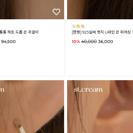
●
●
●
버 통통 하트 드롭 은 귀걸이
[한쌍] 925실버 엣지 U라인 은 피어싱
40,000
94,500
10%
36,000