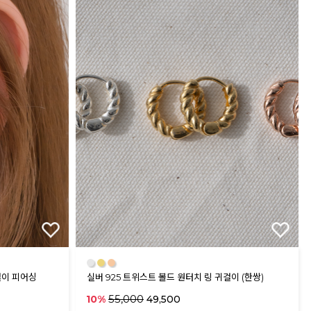
●
●
●
걸이 피어싱
실버 925 트위스트 볼드 원터치 링 귀걸이 (한쌍)
55,000
10%
49,500