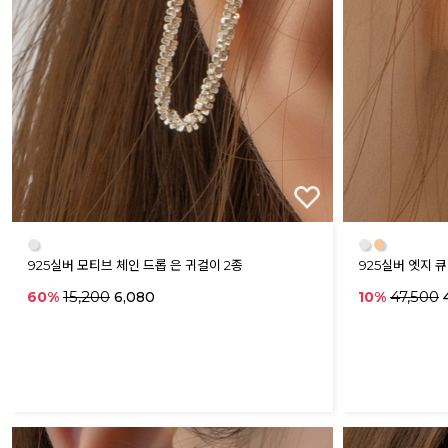
●
●
●
925실버 모티브 체인 드롭 은 귀걸이 2종
925실버 엣지 
15,200
47,500
60%
6,080
10%
4