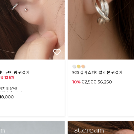
●
●
●
미니 큐빅 링 귀걸이
925 실버 스파이럴 리본 귀걸이
뷰 138개
62,500
10%
56,250
위치에 찰떡!
깜찍한 사이즈예요
18,000