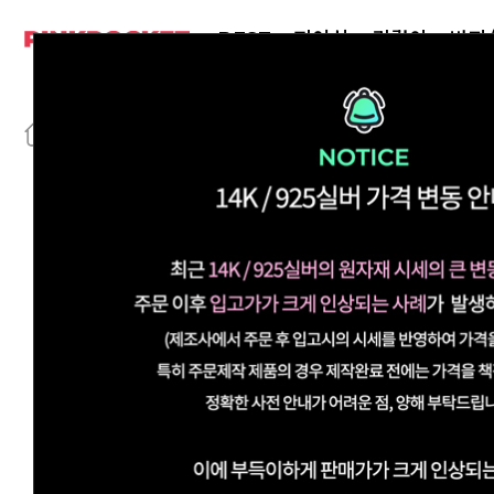
BEST
피어싱
귀걸이
반지
>
>
925실버
귀걸이/이어커프
침형
이