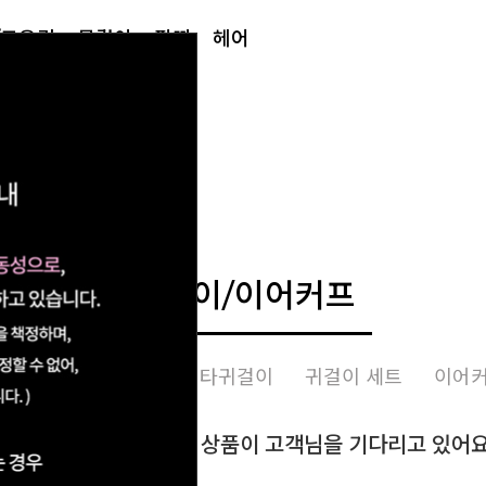
/토우링
목걸이
팔찌
헤어
귀걸이/이어커프
귀걸이
링귀걸이
기타귀걸이
귀걸이 세트
이어
 카테고리에는 151개의 상품이 고객님을 기다리고 있어요 