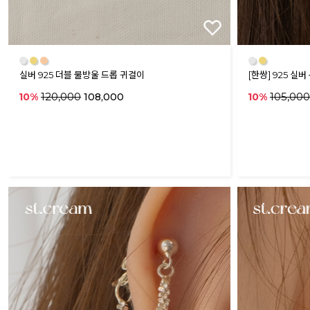
●
●
●
●
●
실버 925 더블 물방울 드롭 귀걸이
[한쌍] 925 실
120,000
105,000
10%
108,000
10%