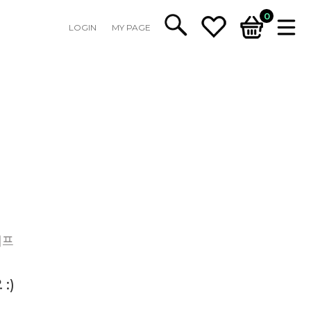
0
LOGIN
MY PAGE
커프
:)