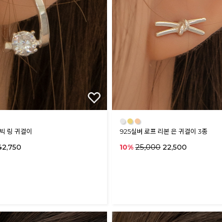
●
●
●
큐빅 링 귀걸이
925실버 로프 리본 은 귀걸이 3종
25,000
2,750
10%
22,500