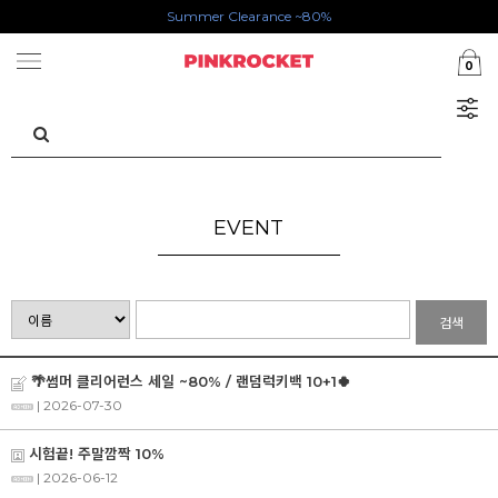
Summer Clearance ~80%
첫구매 특가존 50%
0
카카오톡 1초 회원가입 30000원 웰컴쿠폰북
EVENT
검색
🌴썸머 클리어런스 세일 ~80% / 랜덤럭키백 10+1🍀
| 2026-07-30
시험끝! 주말깜짝 10%
| 2026-06-12